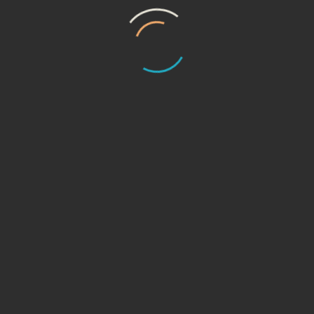
trường Việt Nam. VinFast Lux SA2.0, Lux A2.0 và Fadil cũng
được bình chọn là Xe được yêu thích nhất phân khúc trong
chương trình “Xe của năm 2021” do Otofun và Otosaigon tổ
chức.