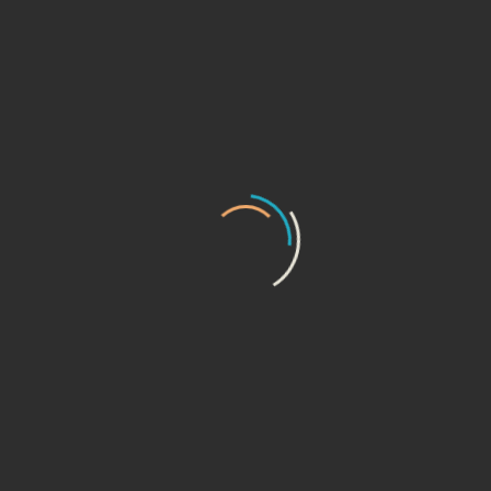
Limo Green (7 Chỗ)
giá từ
699.000.000 VNĐ
ĐẶT CỌC
CHI TIẾT